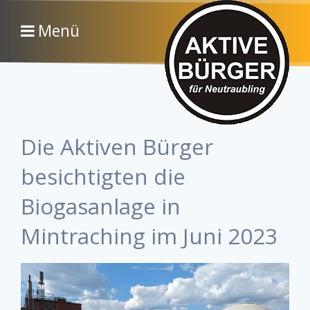
Menü
Die Aktiven Bürger
besichtigten die
Biogasanlage in
Mintraching im Juni 2023