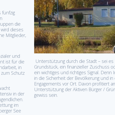
 fünfzig
en
ruppen die
h wird dieses
e Mitglieder,
zialer und
Unterstützung durch die Stadt – sei es
t ist für die
Grundstück, ein finanzieller Zuschuss
darbeit, in
ein wichtiges und richtiges Signal. Denn 
tz zum Schutz
in die Sicherheit der Bevölkerung und in
Engagements vor Ort. Davon profitiert a
wacht
Unterstützung der Aktiven Bürger / Grü
tensiv in der
gewiss sein.
gendlichen.
ettung im
berger See