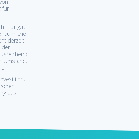
 von
 für
ht nur gut
e räumliche
ht derzeit
 der
ausreichend
in Umstand,
t.
nvestition,
 hohen
ung des