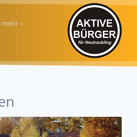
d mehr
ken