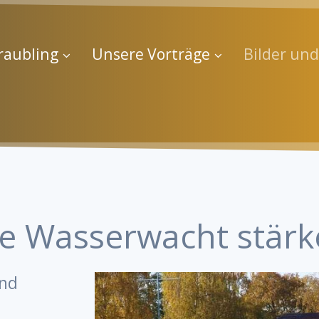
raubling
Unsere Vorträge
Bilder un
e Wasserwacht stär
und