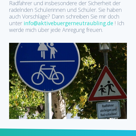
Radfahrer und insbesondere der Sicherheit der
radelnden Schülerinnen und Schüler. Sie haben
auch Vorschläge? Dann schreiben Sie mir doch
unter
info@aktivebuergerneutraubling.de
! Ich
werde mich über jede Anregung freuen.